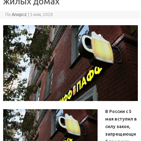
жилых домах
По
Anopcz
|
5 мая, 2020
В России с 5
мая вступил в
силу закон,
запрещающи