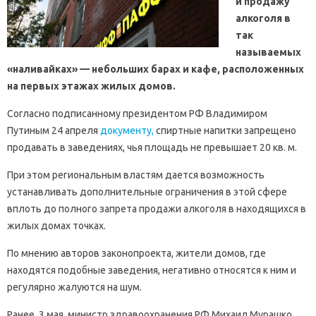
й продажу
алкоголя в
так
называемых
«наливайках» — небольших барах и кафе, расположенных
на первых этажах жилых домов.
Согласно подписанному президентом РФ Владимиром
Путиным 24 апреля
документу,
спиртные напитки запрещено
продавать в заведениях, чья площадь не превышает 20 кв. м.
При этом региональным властям дается возможность
устанавливать дополнительные ограничения в этой сфере
вплоть до полного запрета продажи алкоголя в находящихся в
жилых домах точках.
По мнению авторов законопроекта, жители домов, где
находятся подобные заведения, негативно относятся к ним и
регулярно жалуются на шум.
Ранее, 3 мая, министр здравоохранения РФ Михаил Мурашко