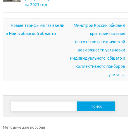
на 2023 год
Почтовая навигация
←
Новые тарифы на газ ввели
Минстрой России обновил
в Новосибирской области
критерии наличия
(отсутствия) технической
возможности установки
индивидуального, общего и
коллективного приборов
учета.
→
Найти:
Методические пособия