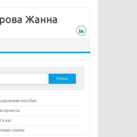
дрова Жанна
Найти:
одические пособия
и проекты
 о нас
езные ссылки