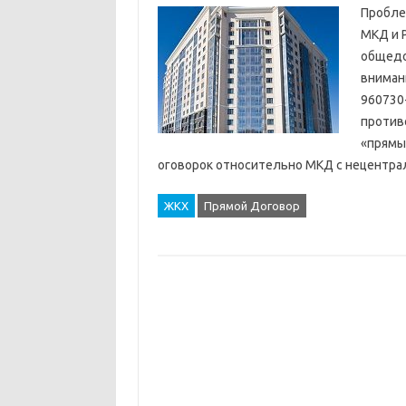
Пробле
МКД и Р
общедо
вниман
960730-
против
«прямы
оговорок относительно МКД с нецентр
ЖКХ
Прямой Договор