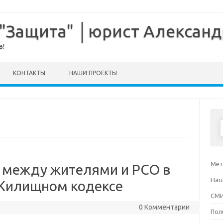
 "Защита" │юрист Алексан
в!
КОНТАКТЫ
НАШИ ПРОЕКТЫ
Мет
 между жителями и РСО в
Наш
 Жилищном кодексе
СМИ
0 Комментарии
Пол