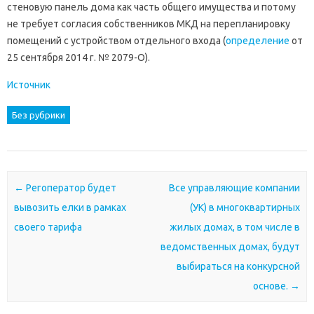
стеновую панель дома как часть общего имущества и потому
не требует согласия собственников МКД на перепланировку
помещений с устройством отдельного входа (
определение
от
25 сентября 2014 г. № 2079-О).
Источник
Без рубрики
Почтовая навигация
←
Регоператор будет
Все управляющие компании
вывозить елки в рамках
(УК) в многоквартирных
своего тарифа
жилых домах, в том числе в
ведомственных домах, будут
выбираться на конкурсной
основе.
→