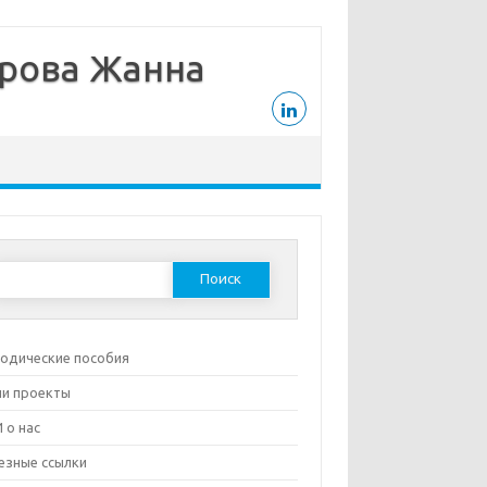
дрова Жанна
Найти:
одические пособия
и проекты
 о нас
езные ссылки