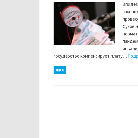
Эпидем
законод
процес
Сухов 
нормат
пандем
инвали
государство компенсирует плату…
Подр
ЖКХ