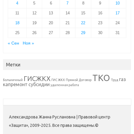
4
5
6
7
8
9
10
11
12
13
14
15
16
17
18
19
20
21
22
23
24
25
26
27
28
29
30
31
« Сен
Ноя »
Метки
ТКО
ГИСЖКХ
газ
Больничный
ГИС ЖКХ
Прямой Договор
Труд
капремонт
субсидии
удаленная работа
Александрова Жанна Руслановна | Правовой центр
«Защита», 2009-2025. Все права защищены.©