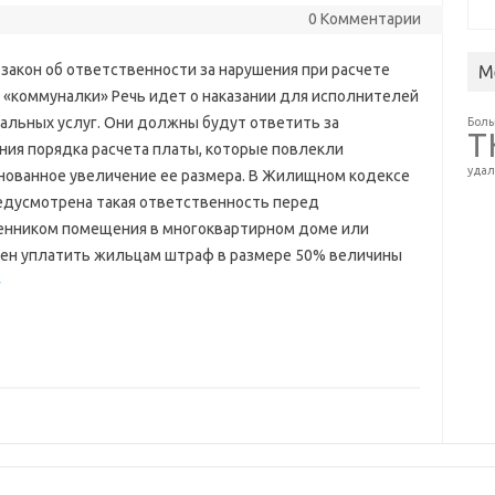
0 Комментарии
 закон об ответственности за нарушения при расчете
М
 «коммуналки» Речь идет о наказании для исполнителей
альных услуг. Они должны будут ответить за
Бол
Т
ния порядка расчета платы, которые повлекли
удал
нованное увеличение ее размера. В Жилищном кодексе
едусмотрена такая ответственность перед
енником помещения в многоквартирном доме или
ен уплатить жильцам штраф в размере 50% величины
»