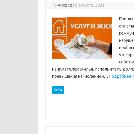
По
Anopcz
|
6 августа, 2021
Принят
оплаты
коммун
наруше
необос
уже пр
собств
нанимателем жилья. Исполнитель долж
превышения начисленной…
Подробнее 
ЖКХ