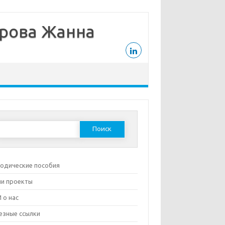
дрова Жанна
Найти:
одические пособия
и проекты
 о нас
езные ссылки