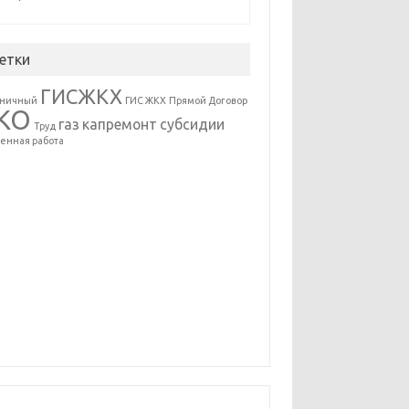
етки
ГИСЖКХ
ьничный
ГИС ЖКХ
Прямой Договор
КО
газ
капремонт
субсидии
Труд
енная работа