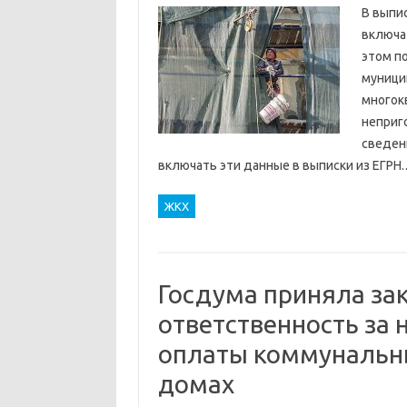
В выпи
включа
этом п
муници
многок
неприг
сведени
включать эти данные в выписки из ЕГРН
ЖКХ
Госдума приняла зак
ответственность за 
оплаты коммунальны
домах