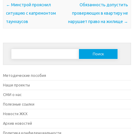
Почтовая навигация
←
Минстрой прояснил
Обязанность допустить
ситуацию с капремонтом
проверяющих в квартиру не
таунхаусов
нарушает право на жилище
→
Найти:
Методические пособия
Наши проекты
СМИ о нас
Полезные ссылки
Новости ЖКХ
Архив новостей
Политика конфиденциальности