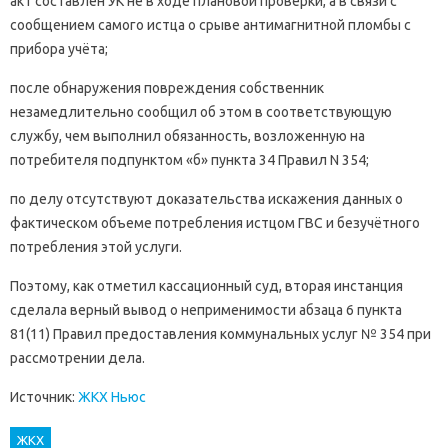
акт составлен УК не в ходе плановой проверки, а в связи с
сообщением самого истца о срыве антимагнитной пломбы с
прибора учёта;
после обнаружения повреждения собственник
незамедлительно сообщил об этом в соответствующую
службу, чем выполнил обязанность, возложенную на
потребителя подпунктом «б» пункта 34 Правил N 354;
по делу отсутствуют доказательства искажения данных о
фактическом объеме потребления истцом ГВС и безучётного
потребления этой услуги.
Поэтому, как отметил кассационный суд, вторая инстанция
сделала верный вывод о неприменимости абзаца 6 пункта
81(11) Правил предоставления коммунальных услуг № 354 при
рассмотрении дела.
Источник:
ЖКХ Ньюс
ЖКХ