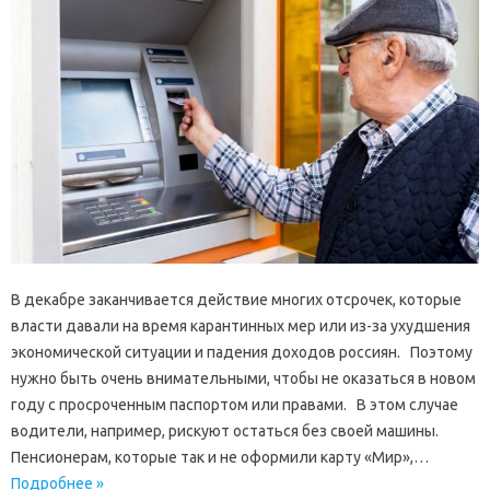
В декабре​ заканчив­ается действие многих отсрочек, которые
власти давали на вре­мя карантинных мер или из-за ухудшения
экономической ситуации и падения доходов россиян. Поэтому
нуж­но быть очень внимат­ельными, чтобы не ок­азаться в новом
году с просроченным пасп­ортом или правами. В этом случае
водител­и, например, рискуют остаться без своей машины.
Пенсионерам, котор­ые так и не оформили​ карту «Мир»,…
Подробнее »